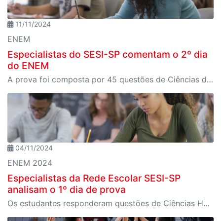
11/11/2024
ENEM
Especialistas do SESI-SP comentam o 2º dia
do ENEM
A prova foi composta por 45 questões de Ciências da Natureza e 45 questões de Matemática
04/11/2024
ENEM 2024
Especialistas da Rede Escolar SESI-SP
analisam o 1º dia de prova
Os estudantes responderam questões de Ciências Humanas e Linguagens, além da redação, cujo tema foi “Os desafios para a valorização da herança africana no Brasil”.