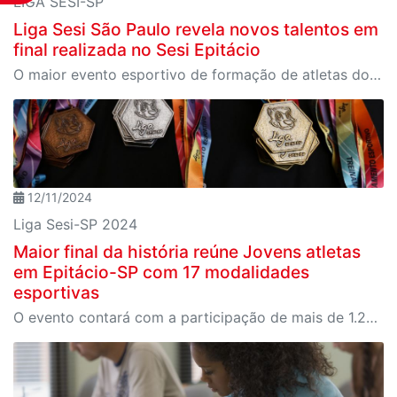
LIGA SESI-SP
Liga Sesi São Paulo revela novos talentos em
final realizada no Sesi Epitácio
O maior evento esportivo de formação de atletas do Brasil trouxe, pela primeira vez, a modalidade do futebol feminino e natação paralímpica e utilizou uma estrutura de quadra inédita de Polo Aquático no Rio Paraná
12/11/2024
Liga Sesi-SP 2024
Maior final da história reúne Jovens atletas
em Epitácio-SP com 17 modalidades
esportivas
O evento contará com a participação de mais de 1.200 jovens atletas, entre 12 e 17 anos, vindos de diversas regiões de São Paulo