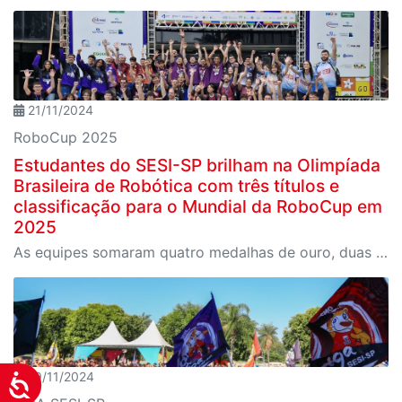
21/11/2024
RoboCup 2025
Estudantes do SESI-SP brilham na Olimpíada
Brasileira de Robótica com três títulos e
classificação para o Mundial da RoboCup em
2025
As equipes somaram quatro medalhas de ouro, duas de prata e duas de bronze
19/11/2024
Acessibilidade