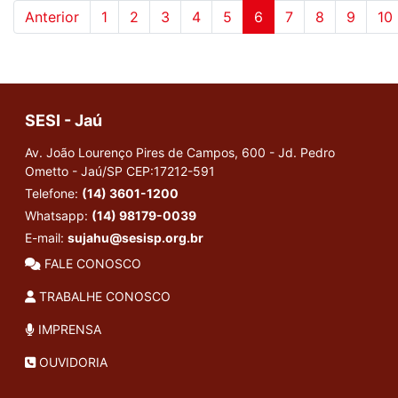
Anterior
1
2
3
4
5
6
7
8
9
10
SESI - Jaú
Av. João Lourenço Pires de Campos, 600 - Jd. Pedro
Ometto - Jaú/SP
CEP:17212-591
Telefone:
(14) 3601-1200
Whatsapp:
(14) 98179-0039
E-mail:
sujahu@sesisp.org.br
FALE CONOSCO
TRABALHE CONOSCO
IMPRENSA
OUVIDORIA