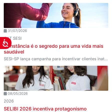
31/07/2026
CAT SESI
Acessibilidade
Constância é o segredo para uma vida mais
saudável
SESI-SP lança campanha para incentivar clientes inativos a retomarem a prática de atividades físicas, esporte e lazer com benefícios exclusivos
08/05/2026
2026
SELIBI 2026 incentiva protagonismo