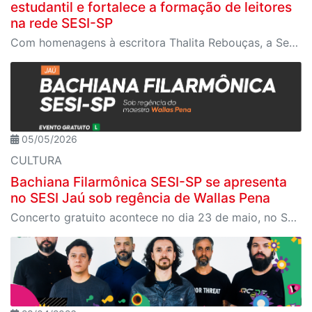
estudantil e fortalece a formação de leitores
na rede SESI-SP
Com homenagens à escritora Thalita Rebouças, a Semana do Livro e da Biblioteca promove criatividade, produção autoral e diferentes formas de expressão entre estudantes da Educação Infantil à EJA
05/05/2026
CULTURA
Bachiana Filarmônica SESI-SP se apresenta
no SESI Jaú sob regência de Wallas Pena
Concerto gratuito acontece no dia 23 de maio, no SESI Jaú, com participação do tenor Jean William e do pianista Davi Campolongo