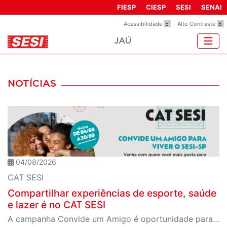
Observação:
FIESP
CIESP
SESI
SENAI
este
Acessibilidade
5
Alto Contraste
6
site
JAÚ
inclui
um
sistema
de
NOTÍCIAS
acessibilidade.
04/08/2026
CAT SESI
Compartilhar experiências de esporte, saúde
e lazer é no CAT SESI
A campanha Convide um Amigo é oportunidade para reunir amigos para aproveitar juntos toda estrutura da unidade SESI-SP mais próxima. Os benefícios para clientes e convidados estão no regulamento