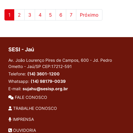
1
2
3
4
5
6
7
Próximo
SESI - Jaú
Av. João Lourenço Pires de Campos, 600 - Jd. Pedro
Ometto - Jaú/SP
CEP:17212-591
Telefone:
(14) 3601-1200
Whatsapp:
(14) 98179-0039
E-mail:
sujahu@sesisp.org.br
FALE CONOSCO
TRABALHE CONOSCO
IMPRENSA
OUVIDORIA