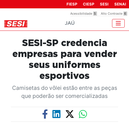
Observação:
FIESP
CIESP
SESI
SENAI
este
Acessibilidade
5
Alto Contraste
6
site
JAÚ
inclui
um
sistema
SESI-SP credencia
de
acessibilidade.
empresas para vender
seus uniformes
esportivos
Camisetas do vôlei estão entre as peças
que poderão ser comercializadas