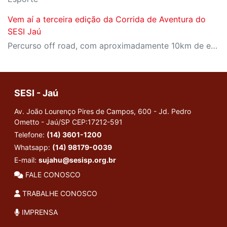
Vem aí a terceira edição da Corrida de Aventura do
SESI Jaú
Percurso off road, com aproximadamente 10km de extensão, cheio de obstáculos!
SESI - Jaú
Av. João Lourenço Pires de Campos, 600 - Jd. Pedro
Ometto - Jaú/SP
CEP:17212-591
Telefone:
(14) 3601-1200
Whatsapp:
(14) 98179-0039
E-mail:
sujahu@sesisp.org.br
FALE CONOSCO
TRABALHE CONOSCO
IMPRENSA