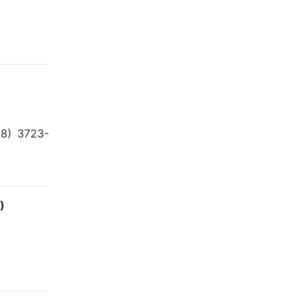
18) 3723-
)