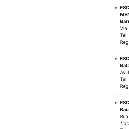
ES
MEN
Bar
Via
Tel
Reg
ESC
Bat
Av.
Tel:
Reg
ESC
Bau
Rua
*lo