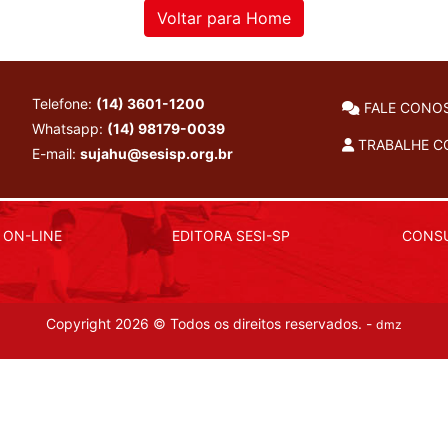
Voltar para Home
Telefone:
(14) 3601-1200
FALE CONO
Whatsapp:
(14) 98179-0039
TRABALHE 
E-mail:
sujahu@sesisp.org.br
 ON-LINE
EDITORA SESI-SP
CONSU
Copyright 2026 © Todos os direitos reservados. -
dmz