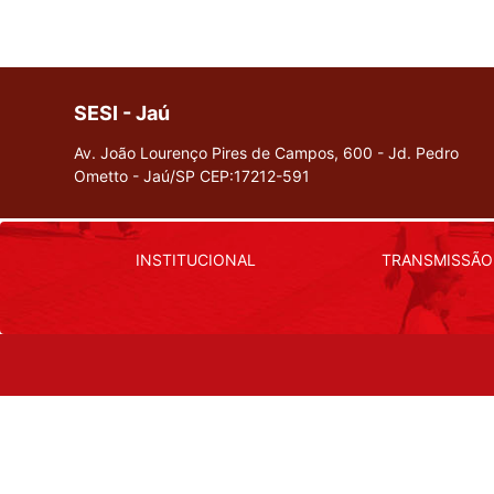
visuais
que
usam
um
SESI - Jaú
leitor
Av. João Lourenço Pires de Campos, 600 - Jd. Pedro
de
Ometto - Jaú/SP
CEP:17212-591
tela;
Pressione
Control-
F10
INSTITUCIONAL
TRANSMISSÃO
para
abrir
um
menu
de
acessibilidade.