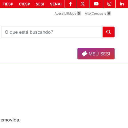
FIESP
CIESP
SESI
SENAI
Acessibilidade
5
Alto Contraste
6
MEU SESI
removida.