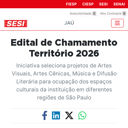
Observação:
FIESP
CIESP
SESI
SENAI
este
Acessibilidade
5
Alto Contraste
6
site
JAÚ
inclui
um
sistema
Edital de Chamamento
de
acessibilidade.
Território 2026
Iniciativa seleciona projetos de Artes
Visuais, Artes Cênicas, Música e Difusão
Literária para ocupação dos espaços
culturais da instituição em diferentes
regiões de São Paulo