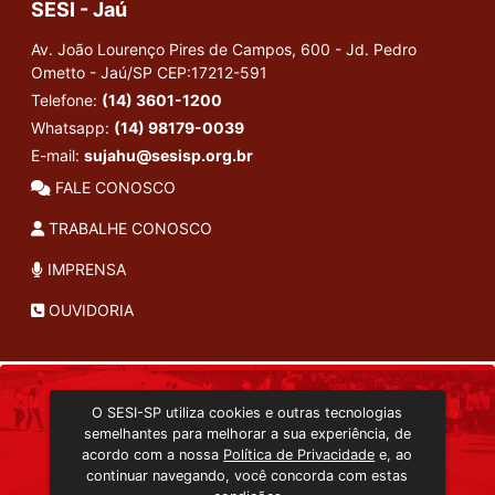
SESI - Jaú
Av. João Lourenço Pires de Campos, 600 - Jd. Pedro
Ometto - Jaú/SP
CEP:17212-591
Telefone:
(14) 3601-1200
Whatsapp:
(14) 98179-0039
E-mail:
sujahu@sesisp.org.br
FALE CONOSCO
TRABALHE CONOSCO
IMPRENSA
OUVIDORIA
INSTITUCIONAL
O SESI-SP utiliza cookies e outras tecnologias
TRANSMISSÃO ON-LINE
semelhantes para melhorar a sua experiência, de
EDITORA SESI-SP
acordo com a nossa
Política de Privacidade
e, ao
CONSULTA AO ACERVO
continuar navegando, você concorda com estas