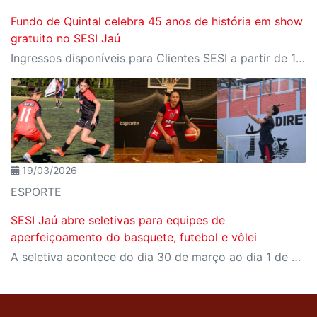
Fundo de Quintal celebra 45 anos de história em show
gratuito no SESI Jaú
Ingressos disponíveis para Clientes SESI a partir de 10 de abril na secretaria única; para público geral, dia 11 de abril no Meu SESI
19/03/2026
ESPORTE
SESI Jaú abre seletivas para equipes de
aperfeiçoamento do basquete, futebol e vôlei
A seletiva acontece do dia 30 de março ao dia 1 de abril; inscrições abertas