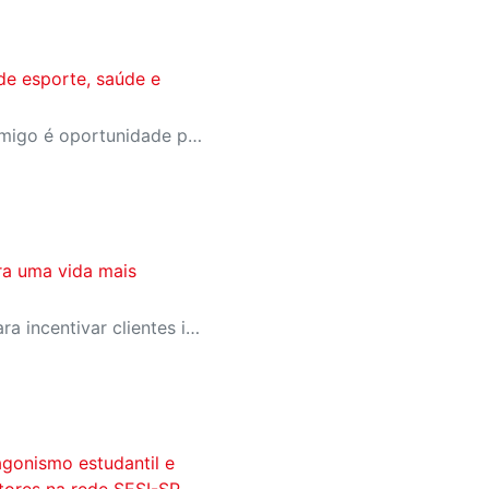
de esporte, saúde e
A campanha Convide um Amigo é oportunidade para reunir amigos para aproveitar juntos toda estrutura da unidade SESI-SP mais próxima. Os benefícios para clientes e convidados estão no regulamento
ra uma vida mais
SESI-SP lança campanha para incentivar clientes inativos a retomarem a prática de atividades físicas, esporte e lazer com benefícios exclusivos
agonismo estudantil e
itores na rede SESI-SP