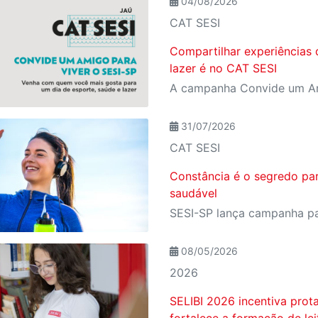
04/08/2026
CAT SESI
Compartilhar experiências 
lazer é no CAT SESI
31/07/2026
CAT SESI
Constância é o segredo pa
saudável
08/05/2026
2026
SELIBI 2026 incentiva prot
fortalece a formação de le