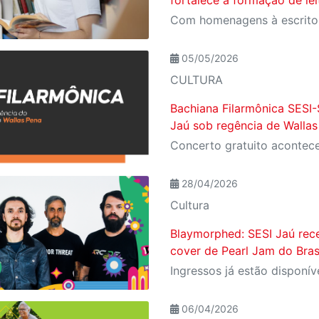
05/05/2026
CULTURA
Bachiana Filarmônica SESI-
Jaú sob regência de Wallas
28/04/2026
Cultura
Blaymorphed: SESI Jaú rec
cover de Pearl Jam do Bras
06/04/2026