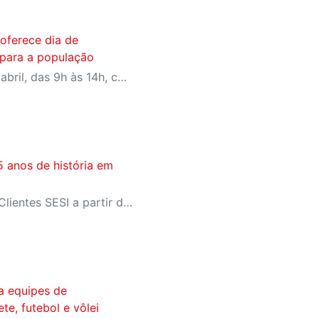
oferece dia de
s para a população
Evento acontece em 25 de abril, das 9h às 14h, com programação para todas as idades
5 anos de história em
Ingressos disponíveis para Clientes SESI a partir de 10 de abril na secretaria única; para público geral, dia 11 de abril no Meu SESI
ra equipes de
e, futebol e vôlei