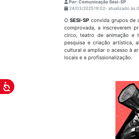
Por: Comunicação Sesi-SP
visuais
24/03/202519:02- atualizado às 
que
O
SESI-SP
convida grupos de ar
usam
comprovada, a inscreverem pr
um
circo, teatro de animação e 
leitor
pesquisa e criação artística
de
cultural e ampliar o acesso à a
tela;
locais e a profissionalização.
Pressione
Control-
F10
para
Acessibilidade
abrir
um
menu
de
acessibilidade.