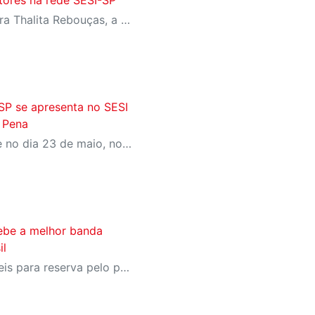
Com homenagens à escritora Thalita Rebouças, a Semana do Livro e da Biblioteca promove criatividade, produção autoral e diferentes formas de expressão entre estudantes da Educação Infantil à EJA
SP se apresenta no SESI
 Pena
Concerto gratuito acontece no dia 23 de maio, no SESI Jaú, com participação do tenor Jean William e do pianista Davi Campolongo
ebe a melhor banda
il
Ingressos já estão disponíveis para reserva pelo portal Meu SESI, dois ingressos por CPF