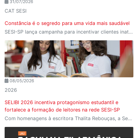
31/07/2026
CAT SESI
Constância é o segredo para uma vida mais saudável
SESI-SP lança campanha para incentivar clientes inativos a retomarem a prática de atividades físicas, esporte e lazer com benefícios exclusivos
08/05/2026
2026
SELIBI 2026 incentiva protagonismo estudantil e
fortalece a formação de leitores na rede SESI-SP
Com homenagens à escritora Thalita Rebouças, a Semana do Livro e da Biblioteca promove criatividade, produção autoral e diferentes formas de expressão entre estudantes da Educação Infantil à EJA