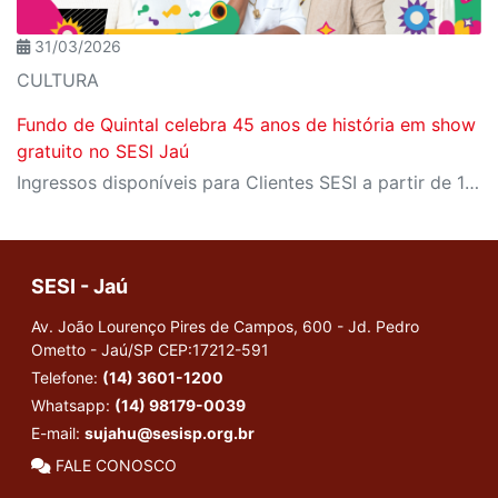
31/03/2026
CULTURA
Fundo de Quintal celebra 45 anos de história em show
gratuito no SESI Jaú
Ingressos disponíveis para Clientes SESI a partir de 10 de abril na secretaria única; para público geral, dia 11 de abril no Meu SESI
SESI - Jaú
Av. João Lourenço Pires de Campos, 600 - Jd. Pedro
Ometto - Jaú/SP
CEP:17212-591
Telefone:
(14) 3601-1200
Whatsapp:
(14) 98179-0039
E-mail:
sujahu@sesisp.org.br
FALE CONOSCO