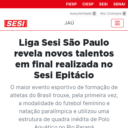
Observação:
FIESP
CIESP
SESI
SENAI
este
Acessibilidade
5
Alto Contraste
6
site
JAÚ
inclui
um
sistema
Liga Sesi São Paulo
de
acessibilidade.
revela novos talentos
em final realizada no
Sesi Epitácio
O maior evento esportivo de formação de
atletas do Brasil trouxe, pela primeira vez,
a modalidade do futebol feminino e
natação paralímpica e utilizou uma
estrutura de quadra inédita de Polo
Aquático no Rio Paraná