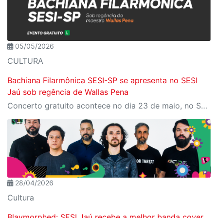
05/05/2026
CULTURA
Bachiana Filarmônica SESI-SP se apresenta no SESI
Jaú sob regência de Wallas Pena
Concerto gratuito acontece no dia 23 de maio, no SESI Jaú, com participação do tenor Jean William e do pianista Davi Campolongo
28/04/2026
Cultura
Blaymorphed: SESI Jaú recebe a melhor banda cover