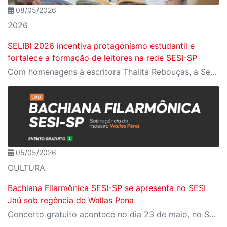
08/05/2026
2026
SELIBI 2026 incentiva protagonismo estudantil e
fortalece a formação de leitores na rede SESI-SP
Com homenagens à escritora Thalita Rebouças, a Semana do Livro e da Biblioteca promove criatividade, produção autoral e diferentes formas de expressão entre estudantes da Educação Infantil à EJA
05/05/2026
CULTURA
Bachiana Filarmônica SESI-SP se apresenta no SESI
Jaú sob regência de Wallas Pena
Concerto gratuito acontece no dia 23 de maio, no SESI Jaú, com participação do tenor Jean William e do pianista Davi Campolongo