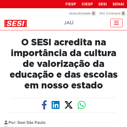
Observação:
FIESP
CIESP
SESI
SENAI
este
Acessibilidade
5
Alto Contraste
6
site
JAÚ
inclui
um
sistema
O SESI acredita na
de
acessibilidade.
importância da cultura
de valorização da
educação e das escolas
em nosso estado
Por: Sesi São Paulo