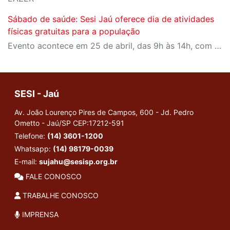
Sábado de saúde: Sesi Jaú oferece dia de atividades
físicas gratuitas para a população
Evento acontece em 25 de abril, das 9h às 14h, com programação para todas as idades
SESI - Jaú
Av. João Lourenço Pires de Campos, 600 - Jd. Pedro
Ometto - Jaú/SP
CEP:17212-591
Telefone:
(14) 3601-1200
Whatsapp:
(14) 98179-0039
E-mail:
sujahu@sesisp.org.br
FALE CONOSCO
TRABALHE CONOSCO
IMPRENSA