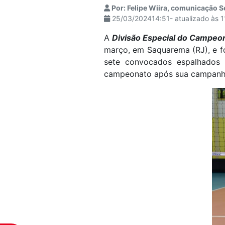
Por: Felipe Wiira, comunicação S
visuais
25/03/202414:51- atualizado às 
que
usam
A
Divisão Especial do Campeon
um
março, em Saquarema (RJ), e fo
leitor
sete convocados espalhados 
de
campeonato após sua campanha
tela;
Pressione
Control-
F10
para
abrir
um
menu
de
acessibilidade.