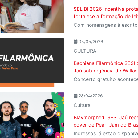
SELIBI 2026 incentiva prot
fortalece a formação de le
05/05/2026
CULTURA
Bachiana Filarmônica SESI-
Jaú sob regência de Wallas
28/04/2026
Cultura
Blaymorphed: SESI Jaú rec
cover de Pearl Jam do Bras