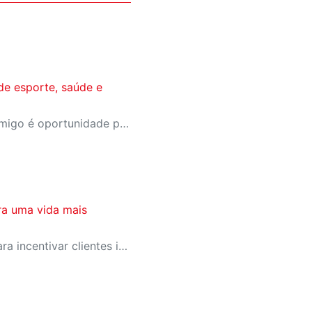
de esporte, saúde e
A campanha Convide um Amigo é oportunidade para reunir amigos para aproveitar juntos toda estrutura da unidade SESI-SP mais próxima. Os benefícios para clientes e convidados estão no regulamento
ra uma vida mais
SESI-SP lança campanha para incentivar clientes inativos a retomarem a prática de atividades físicas, esporte e lazer com benefícios exclusivos