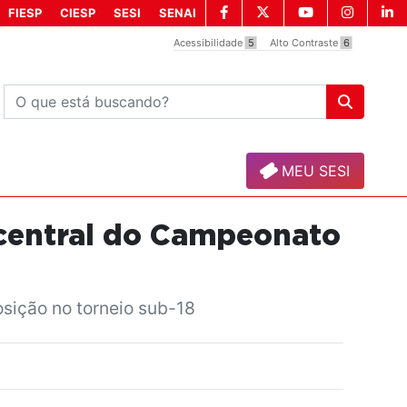
FIESP
CIESP
SESI
SENAI
Acessibilidade
5
Alto Contraste
6
MEU SESI
r central do Campeonato
sição no torneio sub-18