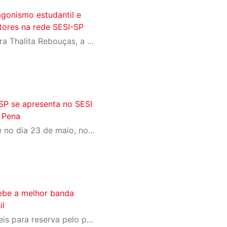
agonismo estudantil e
itores na rede SESI-SP
Com homenagens à escritora Thalita Rebouças, a Semana do Livro e da Biblioteca promove criatividade, produção autoral e diferentes formas de expressão entre estudantes da Educação Infantil à EJA
SP se apresenta no SESI
 Pena
Concerto gratuito acontece no dia 23 de maio, no SESI Jaú, com participação do tenor Jean William e do pianista Davi Campolongo
ebe a melhor banda
il
Ingressos já estão disponíveis para reserva pelo portal Meu SESI, dois ingressos por CPF