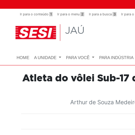
Observação:
este
Ir para o conteúdo
1
Ir para o menu
2
Ir para a busca
3
Ir para 
site
inclui
JAÚ
um
sistema
de
acessibilidade.
HOME
A UNIDADE
PARA VOCÊ
PARA INDÚSTRIA
Pressione
Control-
F11
Atleta do vôlei Sub-17
para
ajustar
o
Arthur de Souza Medeir
site
para
pessoas
com
deficiências