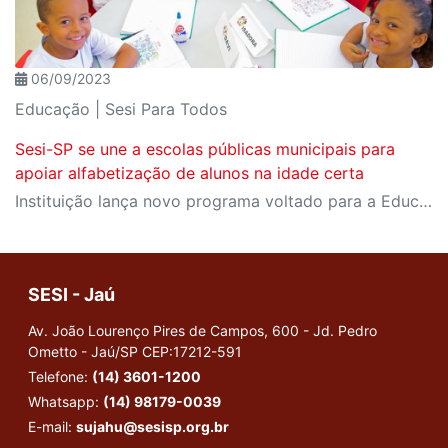
06/09/2023
Educação | Sesi Para Todos
Sesi-SP se une a escolas públicas municipais para
apoiar alfabetização de alunos na idade certa
Instituição lança novo programa voltado para a Educação Infantil e primeiros anos escolares no qual oferece, gratuitamente, formação e recursos pedagógicos para docentes e gestores de municípios paulistas
SESI - Jaú
Av. João Lourenço Pires de Campos, 600 - Jd. Pedro
Ometto - Jaú/SP
CEP:17212-591
Telefone:
(14) 3601-1200
Whatsapp:
(14) 98179-0039
E-mail:
sujahu@sesisp.org.br