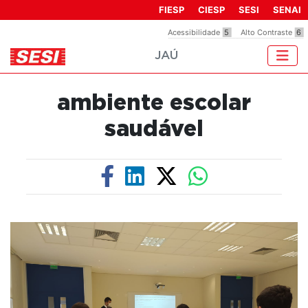
Observação:
FIESP
CIESP
SESI
SENAI
este
Acessibilidade
5
Alto Contraste
6
site
JAÚ
inclui
um
sistema
ambiente escolar
de
acessibilidade.
saudável