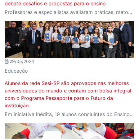
debate desafios e propostas para o ensino
Professores e especialistas avaliaram práticas, metodologias e pesquisas atuais no ensino e aprendizagem da disciplina
29/05/2024
Educação
Alunos da rede Sesi-SP são aprovados nas melhores
universidades do mundo e contam com bolsa integral
com o Programa Passaporte para o Futuro da
instituição
Em iniciativa inédita, 19 alunos concluintes do Ensino Médio da rede Sesi-SP vão realizar o sonho de fazer graduação nas áreas da engenharia, inovação, tecnologia e ciências aplicadas, em universidades renomadas como Harvard.